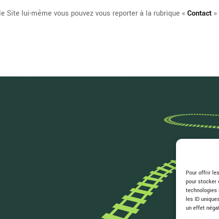
 le Site lui-même vous pouvez vous reporter à la rubrique «
Contact
» 
Pour offrir l
pour stocker 
technologies 
les ID unique
un effet néga